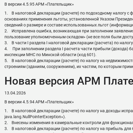
В версии 4.5.95 АРМ «Плательщик»
1. В налоговой декларации (расчете) по подоходному налогу с 
основаниях применения льготы, установленной Указом Президент
сведений о размере и составе использованных льгот (информаци
2. Исправлена ошибка, возникающая при заполнении заявления
пользование уполномоченным складом» (не все поля были досту
3. В части I раздела I налоговой декларации (расчета) по нало
4. При заполнении раздела I расчета части прибыли (дохода)
инспекции МНС по Минской области (код 601).
5. В налоговой декларации (расчете) по налогу на недвижимость
строениям (зданиям, сооружениям), их частям, по которым при
Новая версия АРМ Плате
13.04.2026
В версии 4.5.94 АРМ «Плательщик»
1. В налоговой декларации (расчете) по налогу на доходы исп
java.lang.NullPointerException»).
2. Внесены изменения в камеральные контроли для функциона
3. В налоговой декларации (расчете) по налогу на прибыль для