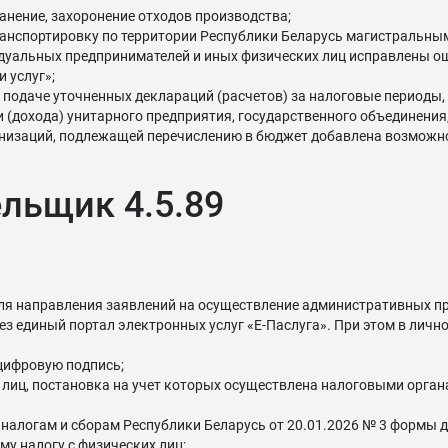
ранение, захоронение отходов производства;
транспортировку по территории Республики Беларусь магистральны
видуальных предпринимателей и иных физических лиц исправлены о
 услуг»;
подаче уточненных деклараций (расчетов) за налоговые периоды,
ли (дохода) унитарного предприятия, государственного объединени
анизаций, подлежащей перечислению в бюджет добавлена возможно
льщик 4.5.89
ля направления заявлений на осуществление административных п
ез единый портал электронных услуг «Е-Паслуга». При этом в лич
цифровую подпись;
иц, постановка на учет которых осуществлена налоговыми органам
 налогам и сборам Республики Беларусь от 20.01.2026 № 3 формы 
му налогу с физических лиц;