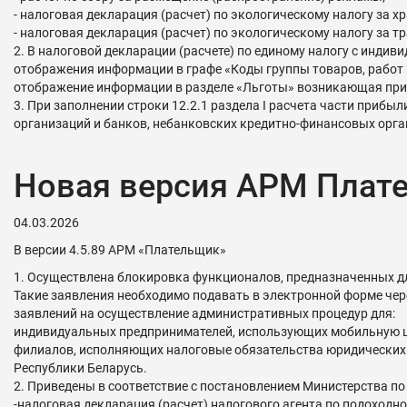
- налоговая декларация (расчет) по экологическому налогу за х
- налоговая декларация (расчет) по экологическому налогу за 
2. В налоговой декларации (расчете) по единому налогу с инди
отображения информации в графе «Коды группы товаров, работ и
отображение информации в разделе «Льготы» возникающая при 
3. При заполнении строки 12.2.1 раздела I расчета части прибы
организаций и банков, небанковских кредитно-финансовых орг
Новая версия АРМ Плате
04.03.2026
В версии 4.5.89 АРМ «Плательщик»
1. Осуществлена блокировка функционалов, предназначенных д
Такие заявления необходимо подавать в электронной форме чер
заявлений на осуществление административных процедур для:
индивидуальных предпринимателей, использующих мобильную 
филиалов, исполняющих налоговые обязательства юридических л
Республики Беларусь.
2. Приведены в соответствие с постановлением Министерства по
-налоговая декларация (расчет) налогового агента по подоходно