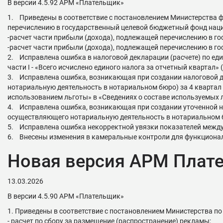
В версии 4.5.92 АРМ «Плательщик»
1. Приведены в соответствие с постановлением Министерства ф
перечислению в государственный целевой бюджетный фонд нац
-расчет части прибыли (дохода), подлежащей перечислению в 
-расчет части прибыли (дохода), подлежащей перечислению в 
2. Исправлена ошибка в налоговой декларации (расчете) по еди
части I - «Всего исчислено единого налога за отчетный квартал»
3. Исправлена ошибка, возникающая при создании налоговой д
нотариальную деятельность в нотариальном бюро) за 4 квартал 2
использованием льготы» в «Сведениях о составе используемых л
4. Исправлена ошибка, возникающая при создании уточенной на
осуществляющего нотариальную деятельность в нотариальном бюро
5. Исправлена ошибка некорректной увязки показателей между 
6. Внесены изменения в камеральные контроли для функциона
Новая версия АРМ Плате
13.03.2026
В версии 4.5.90 АРМ «Плательщик»
1. Приведены в соответствие с постановлением Министерства по
- расчет по сбору за размещение (распространение) рекламы;