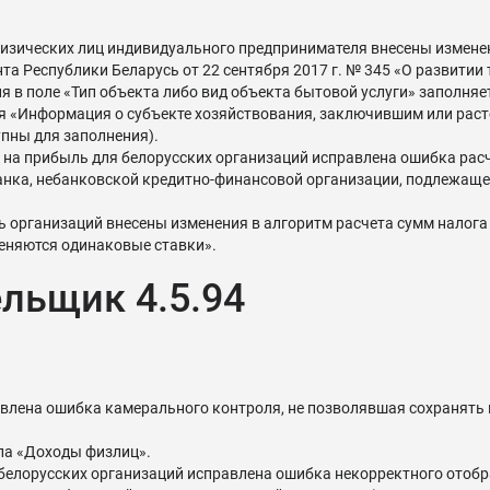
физических лиц индивидуального предпринимателя внесены изменен
а Республики Беларусь от 22 сентября 2017 г. № 345 «О развитии
я в поле «Тип объекта либо вид объекта бытовой услуги» заполняе
 «Информация о субъекте хозяйствования, заключившим или раст
пны для заполнения).
гу на прибыль для белорусских организаций исправлена ошибка расч
 банка, небанковской кредитно-финансовой организации, подлежа
 организаций внесены изменения в алгоритм расчета сумм налога по
меняются одинаковые ставки».
льщик 4.5.94
равлена ошибка камерального контроля, не позволявшая сохранять
ла «Доходы физлиц».
 белорусских организаций исправлена ошибка некорректного отобра