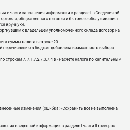
ия в части заполнения информации в разделе II «Сведения об
 торговли, общественного питания и бытового обслуживания»
тся вручную).
оргнувшим с владельцем уполномоченного склада договор на
ета суммы налога в строке 20.
щей перечислению в бюджет добавлена возможность выбора
 строкам 7, 7.1,7.2,7.3,7.4 в «Расчете налога по капитальным
 внесенные изменения (ошибка: «Сохранить все не выполнена
жения введенной информации в разделе I части II (неверно