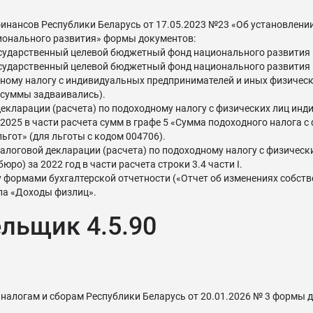
инансов Республики Беларусь от 17.05.2023 №23 «Об установлени
ионального развития» формы документов:
государственный целевой бюджетный фонд национального развити
государственный целевой бюджетный фонд национального развити
ному налогу с индивидуальных предпринимателей и иных физических
 (суммы задваивались).
екларации (расчета) по подоходному налогу с физических лиц ин
025 в части расчета сумм в графе 5 «Сумма подоходного налога с 
ьгот» (для льготы с кодом 004706).
логовой декларации (расчета) по подоходному налогу с физическ
) за 2022 год в части расчета строки 3.4 части I.
формами бухгалтерской отчетности («Отчет об изменениях собстве
ла «Доходы физлиц».
льщик 4.5.90
 налогам и сборам Республики Беларусь от 20.01.2026 № 3 формы 