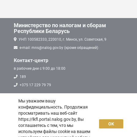
Министерство по налогам и сборам
Республики Беларусь
УНП 100582333, 220010, г. Минск, ул. Советская, 9
e-mail: mns@nalog.gov.by (кроме обращений)
Контакт-центр
в рабочие дни с 9:00 до 18:00
189
+375 17 229 79 79
техническая поддержка
Мы уважаем вашу
конфиденциальность. Продолжая
просматривать наш веб-сайт
https://lkfl.portal.nalog.gov.by, Вы
Google Play
ОK
соглашаетесь с тем, что мы
используем файлы cookie на вашем
App Store