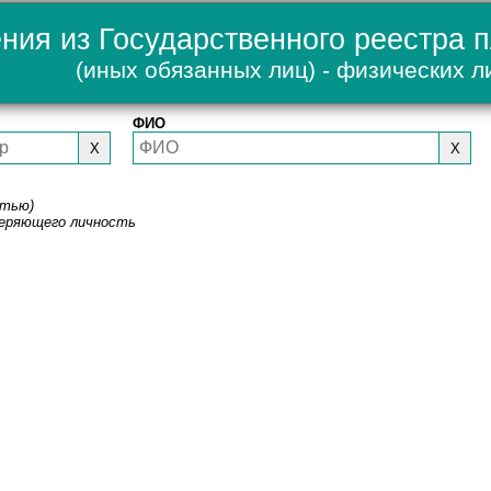
ния из Государственного реестра 
(иных обязанных лиц) - физических л
ФИО
X
X
стью)
веряющего личность
.