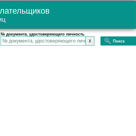
плательщиков
иц
№ документа, удостоверяющего личность
X
Поиск